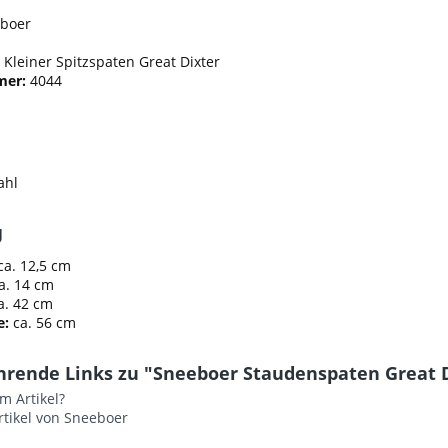
boer
:
Kleiner Spitzspaten Great Dixter
mer:
4044
ahl
g
ca. 12,5 cm
a. 14 cm
a. 42 cm
e:
ca. 56 cm
hrende Links zu "Sneeboer Staudenspaten Great D
m Artikel?
rtikel von Sneeboer