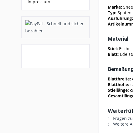
Impressum
Marke:
Snee
Typ:
Spaten
Ausführung
Artikelnum
Material
Stiel:
Esche
Blatt:
Edelst
Bemaßun
Blattbreite:
Blatthöhe:
c
Stiellänge:
c
Gesamtläng
Weiterfü
Fragen zu
Weitere A