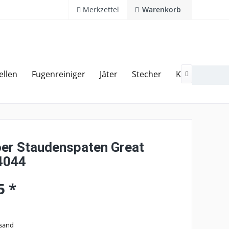
Merkzettel
Warenkorb
ellen
Fugenreiniger
Jäter
Stecher
Kultivatoren
Kostenlose Hotline 02594 94110

er Staudenspaten Great
 4044
5 *
rsand