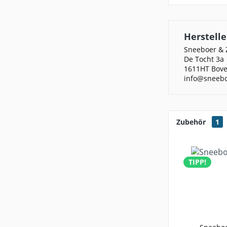
Herstelle
Sneeboer & 
De Tocht 3a
1611HT Bove
info@sneeb
Zubehör
1
TIPP!