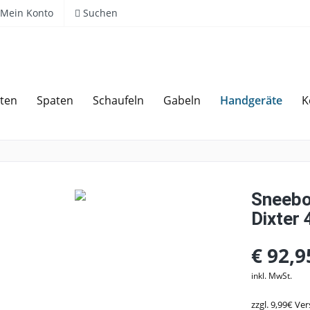
Mein Konto
Suchen
Handgeräte
ten
Spaten
Schaufeln
Gabeln
K
Über 20 Jahre Erfahrung
Sneebo
Dixter
€ 92,9
inkl. MwSt.
zzgl. 9,99€ Ve