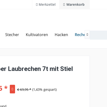
Merkzettel
Warenkorb
Rechen
Stecher
Kultivatoren
Hacken
Harke
Kostenlose Hotline 02594 94110

er Laubrechen 7t mit Stiel
5 *
€ 69,95 *
(1,43% gespart)
rsand