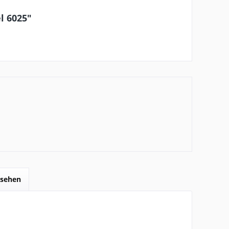
l 6025"
esehen