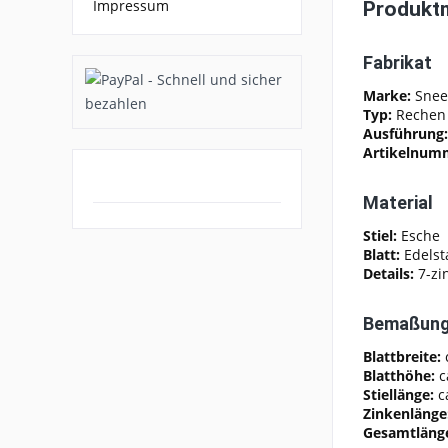
Impressum
Produkt
Fabrikat
Marke:
Sne
Typ:
Reche
Ausführung
Artikelnum
Material
Stiel:
Esche
Blatt:
Edelst
Details:
7-zi
Bemaßun
Blattbreite:
Blatthöhe:
c
Stiellänge:
c
Zinkenlänge
Gesamtläng