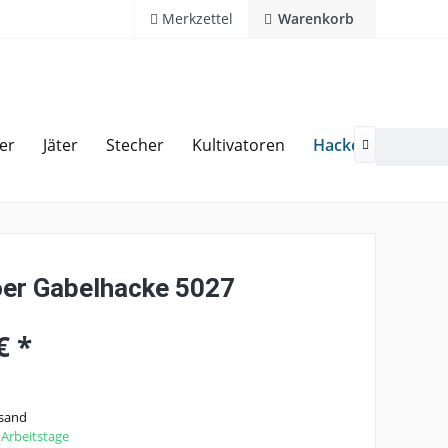
Merkzettel
Warenkorb
Hacken
er
Jäter
Stecher
Kultivatoren
Reche
Kostenlose Hotline 02594 94110

er Gabelhacke 5027
€ *
rsand
2 Arbeitstage