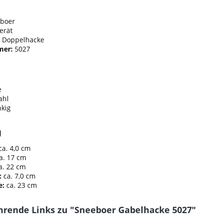
boer
erät
Doppelhacke
mer:
5027
e
ahl
nkig
g
ca. 4,0 cm
a. 17 cm
a. 22 cm
:
ca. 7,0 cm
e:
ca. 23 cm
hrende Links zu "Sneeboer Gabelhacke 5027"