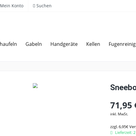
Mein Konto
Suchen
haufeln
Gabeln
Handgeräte
Kellen
Fugenreinig
Über 20 Jahre Erfahrung
Sneebo
71,95 
inkl. MwSt.
zzgl. 6,95€ Ve
Lieferzeit: 