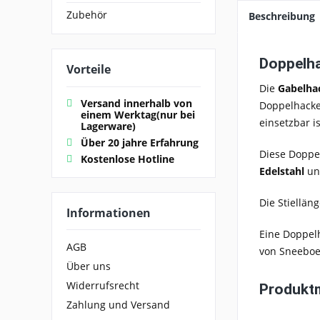
Zubehör
Beschreibung
Doppelh
Vorteile
Die
Gabelha
Versand innerhalb von
Doppelhacke
einem Werktag(nur bei
einsetzbar i
Lagerware)
Über 20 jahre Erfahrung
Diese Doppe
Kostenlose Hotline
Edelstahl
un
Die Stiellän
Informationen
Eine Doppelh
AGB
von Sneeboer
Über uns
Widerrufsrecht
Produkt
Zahlung und Versand