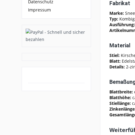
Datenschutz
Fabrikat
Impressum
Marke:
Snee
Typ:
Kombig
Ausführung:
Artikelnum
Material
Stiel:
Kirsch
Blatt:
Edelst
Details:
2-zi
Bemaßun
Blattbreite:
Blatthöhe:
c
Stiellänge:
c
Zinkenlänge
Gesamtläng
Weiterfü