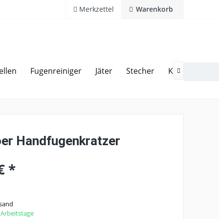
Merkzettel
Warenkorb
ellen
Fugenreiniger
Jäter
Stecher
Kultivatoren
Kostenlose Hotline 02594 94110

er Handfugenkratzer
€ *
rsand
2 Arbeitstage