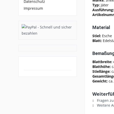
Marke:
Snee
Datenschutz
Typ:
Jäter
Impressum
Ausführung
Artikelnum
Material
Stiel:
Esche
Blatt:
Edelst
Bemaßun
Blattbreite:
Blatthöhe:
c
Stiellänge:
c
Gesamtläng
Gewicht:
ca.
Weiterfü
Fragen zu
Weitere A