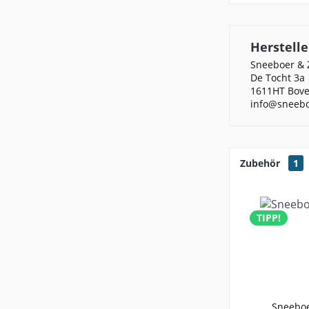
Herstelle
Sneeboer & 
De Tocht 3a
1611HT Bove
info@sneeb
Zubehör
1
TIPP!
Sneeboe