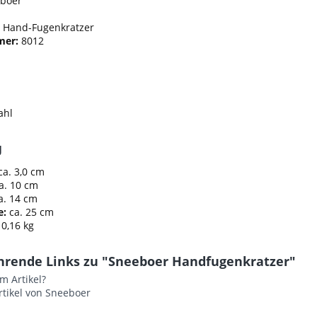
boer
:
Hand-Fugenkratzer
mer:
8012
ahl
g
ca. 3,0 cm
a. 10 cm
a. 14 cm
e:
ca. 25 cm
 0,16 kg
hrende Links zu "Sneeboer Handfugenkratzer"
m Artikel?
rtikel von Sneeboer