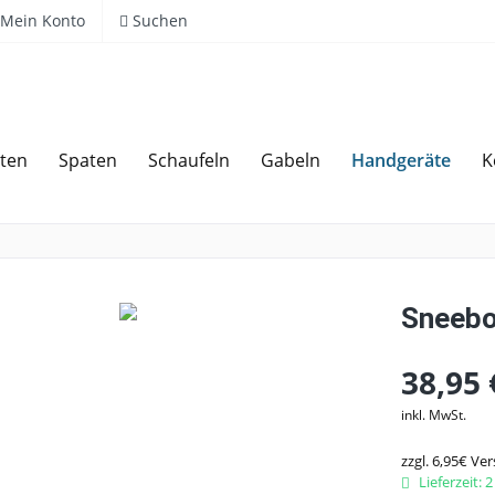
Mein Konto
Suchen
Handgeräte
ten
Spaten
Schaufeln
Gabeln
K
Über 20 Jahre Erfahrung
Sneebo
38,95 
inkl. MwSt.
zzgl. 6,95€ Ve
Lieferzeit: 