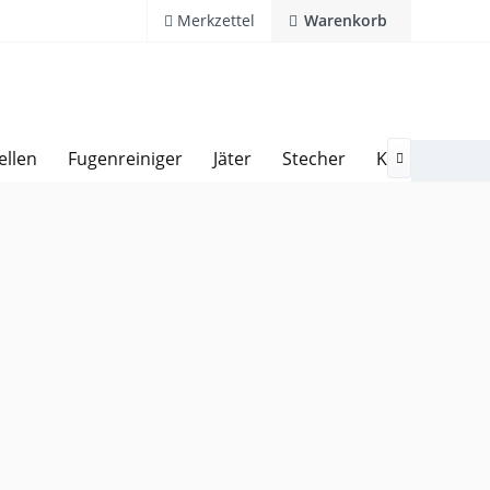
Merkzettel
Warenkorb
ellen
Fugenreiniger
Jäter
Stecher
Kultivatoren
Kostenlose Hotline 02594 94110
