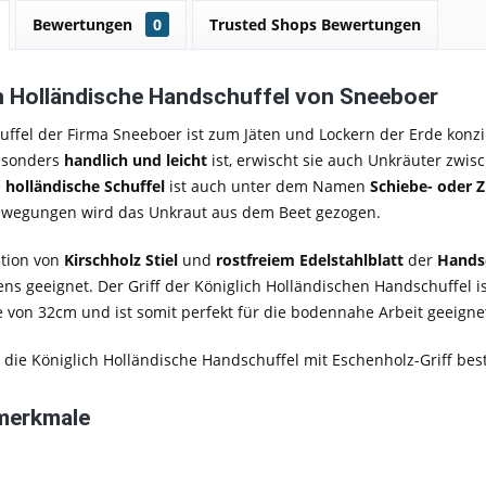
Bewertungen
0
Trusted Shops Bewertungen
h Holländische Handschuffel von Sneeboer
uffel der Firma
Sneeboer
ist zum Jäten und Lockern der Erde konzi
sonders
handlich und leicht
ist, erwischt sie auch Unkräuter zwi
e
holländische Schuffel
ist auch unter dem Namen
Schiebe- oder 
wegungen wird das Unkraut aus dem Beet gezogen.
tion von
Kirschholz Stiel
und
rostfreiem Edelstahlblatt
der
Hands
ens geeignet. Der Griff der Königlich Holländischen Handschuffel i
von 32cm und ist somit perfekt für die bodennahe Arbeit geeigne
st die Königlich Holländische Handschuffel mit Eschenholz-Griff
best
merkmale