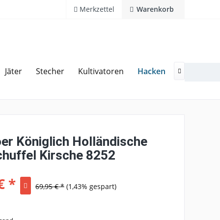
Merkzettel
Warenkorb
Hacken
Jäter
Stecher
Kultivatoren
Rechen
Kostenlose Hotline 02594 94110

er Königlich Holländische
huffel Kirsche 8252
€ *
69,95 € *
(1,43% gespart)