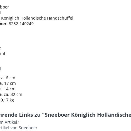
boer
l
Königlich Holländische Handschuffel
mer:
8252-140249
e
ahl
g
ca. 6 cm
a. 17 cm
a. 14 cm
e:
ca. 32 cm
 0,17 kg
hrende Links zu "Sneeboer Königlich Holländische
m Artikel?
rtikel von Sneeboer