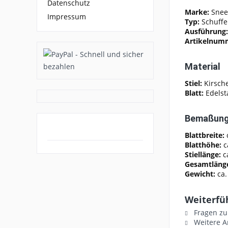
Datenschutz
Marke:
Snee
Impressum
Typ:
Schuffe
Ausführung:
Artikelnum
Material
Stiel:
Kirsch
Blatt:
Edelst
Bemaßun
Blattbreite:
Blatthöhe:
c
Stiellänge:
c
Gesamtläng
Gewicht:
ca.
Weiterfü
Fragen zu
Weitere A