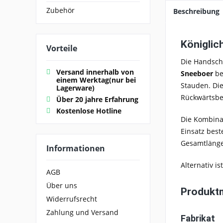
Zubehör
Beschreibung
Königlic
Vorteile
Die Handsch
Versand innerhalb von
Sneeboer
be
einem Werktag(nur bei
Stauden. Di
Lagerware)
Rückwärtsbe
Über 20 jahre Erfahrung
Kostenlose Hotline
Die Kombina
Einsatz best
Gesamtlänge 
Informationen
Alternativ i
AGB
Über uns
Produkt
Widerrufsrecht
Zahlung und Versand
Fabrikat