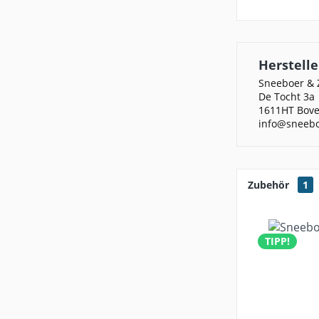
Herstelle
Sneeboer & 
De Tocht 3a
1611HT Bove
info@sneeb
Zubehör
1
TIPP!